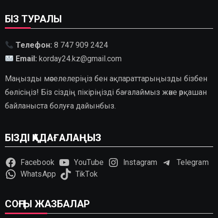
БІЗ ТУРАЛЫ
Телефон:
8 747 909 2424
Email:
korday24.kz@gmail.com
Маңызды мәселелеріңіз бен ақпараттарыңызды бізбен
бөлісіңіз! Біз сіздің пікіріңізді бағалаймыз және әрқашан
байланыста болуға дайынбыз.
БІЗДІ ҚАДАҒАЛАҢЫЗ
Facebook
YouTube
Instagram
Telegram
WhatsApp
TikTok
СОҢҒЫ ЖАЗБАЛАР