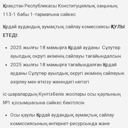
Қазақстан Республикасы Конституциялық заңының
113-1 бабы 1-тармағына сәйкес
Қордай аудандық аумақтық сайлау комиссиясы
ҚАУЛЫ
ЕТЕДІ:
2025 жылғы 18 мамырға Қордай ауданы Сұлутөр
ауылдық округі әкімінің сайлауы тағайындалсын.
2025 жылғы 18 мамырға тағайындалған Қордай
ауданы Сұлутөр ауылдық округі әкімінің сайлауын
әзірлеу мен өткізу жөніндегі негізгі
іс-шаралардың Күнтізбелік жоспары осы қаулының
№1 қосымшасына сәйкес бекітілсін.
Осы қаулы Қордай аудандық аумақтық сайлау
комиссиясының интернет-ресурсында және