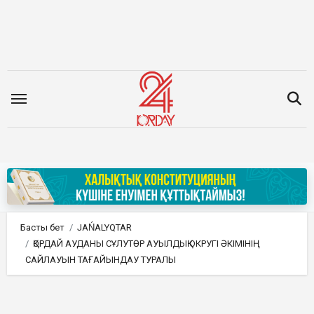
Мазмұнға
өту
Басты бет
JAŃALYQTAR
ҚОРДАЙ АУДАНЫ СҰЛУТӨР АУЫЛДЫҚ ОКРУГІ ӘКІМІНІҢ
САЙЛАУЫН ТАҒАЙЫНДАУ ТУРАЛЫ