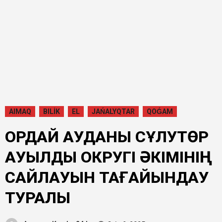
AIMAQ
BILİK
EL
JAŃALYQTAR
QOǴAM
ҚОРДАЙ АУДАНЫ СҰЛУТӨР
АУЫЛДЫҚ ОКРУГІ ӘКІМІНІҢ
САЙЛАУЫН ТАҒАЙЫНДАУ
ТУРАЛЫ