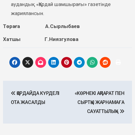
аудандық «Қордай шамшырағы» газетінде
жариялансын.
Төраға А.Сырлыбаев
Хатшы Г.Ниязгулова
Post
ҚОРДАЙДА КҮРДЕЛІ
«КӨРНЕКІ АҚПАРАТ ПЕН
navigation
ОТА ЖАСАЛДЫ
СЫРТҚЫ ЖАРНАМАҒА
САУАТТЫЛЫҚ!»