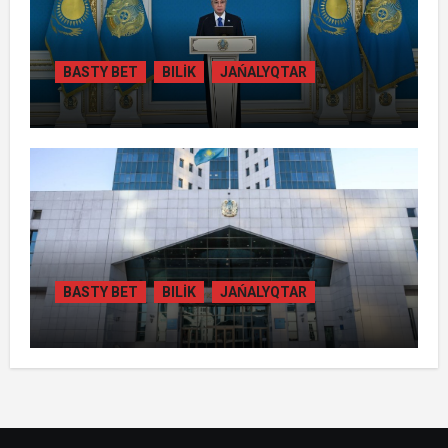
BASTY BET
BILİK
JAŃALYQTAR
ТОҚАЕВ БІРНЕШЕ ІРІ АВТОЖОЛ
ЖОБАСЫНЫҢ ҚҰРЫЛЫСЫН РЕСМИ
ТҮРДЕ БАСТАП БЕРДІ
BASTY BET
BILİK
JAŃALYQTAR
ҚАЗАҚСТАНДА
ГИДРОЭНЕРГЕТИКАНЫ ДАМЫТУДЫҢ
2035 ЖЫЛҒА ДЕЙІНГІ ЖОСПАРЫ
БЕКІТІЛДІ