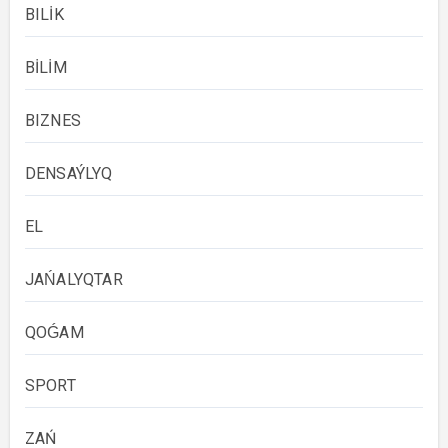
BILİK
BİLİM
BIZNES
DENSAÝLYQ
EL
JAŃALYQTAR
QOǴAM
SPORT
ZAŃ