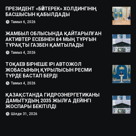
ПРЕЗИДЕНТ «БӘЙТЕРЕК» ХОЛДИНГІНІҢ
БАСШЫСЫН ҚАБЫЛДАДЫ
Тамыз 6, 2026
ЖАМБЫЛ ОБЛЫСЫНДА ҚАЙТАРЫЛҒАН
АКТИВТЕР ЕСЕБІНЕН 84 МЫҢ ТҰРҒЫН
ТҰРАҚТЫ ГАЗБЕН ҚАМТЫЛАДЫ
Тамыз 4, 2026
ТОҚАЕВ БІРНЕШЕ ІРІ АВТОЖОЛ
ЖОБАСЫНЫҢ ҚҰРЫЛЫСЫН РЕСМИ
ТҮРДЕ БАСТАП БЕРДІ
Тамыз 4, 2026
ҚАЗАҚСТАНДА ГИДРОЭНЕРГЕТИКАНЫ
ДАМЫТУДЫҢ 2035 ЖЫЛҒА ДЕЙІНГІ
ЖОСПАРЫ БЕКІТІЛДІ
Шілде 31, 2026