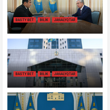
BASTY BET
BILİK
JAŃALYQTAR
ПРЕЗИДЕНТ «БӘЙТЕРЕК» ХОЛДИНГІНІҢ
БАСШЫСЫН ҚАБЫЛДАДЫ
BASTY BET
BILİK
JAŃALYQTAR
ЖАМБЫЛ ОБЛЫСЫНДА
ҚАЙТАРЫЛҒАН АКТИВТЕР ЕСЕБІНЕН
84 МЫҢ ТҰРҒЫН ТҰРАҚТЫ ГАЗБЕН
ҚАМТЫЛАДЫ