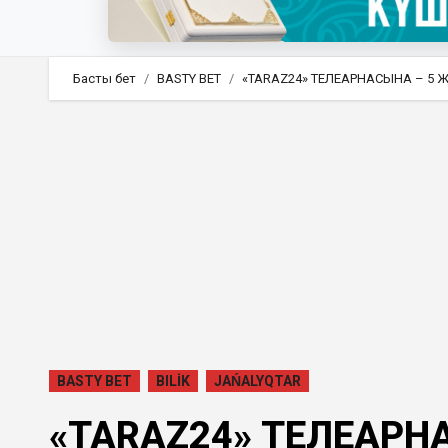
Басты бет
BASTY BET
«TARAZ24» ТЕЛЕАРНАСЫНА – 5 
BASTY BET
BILİK
JAŃALYQTAR
«TARAZ24» ТЕЛЕАРН