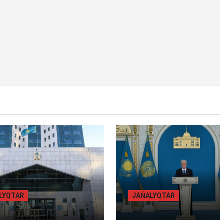
Y BET
BILİK
BASTY BET
BILİK
ALYQTAR
JAŃALYQTAR
БЫЛ ОБЛЫСЫНДА
ТОҚАЕВ БІРНЕШЕ ІРІ