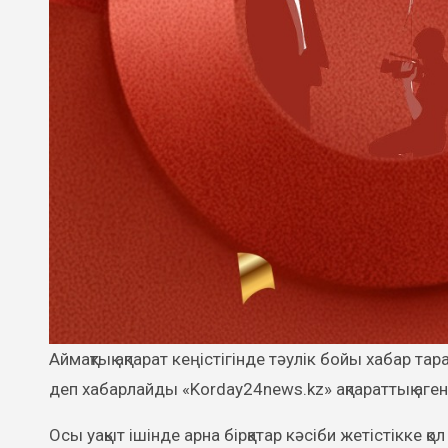
Аймақтық ақпарат кеңістігінде тәулік бойы хабар тарататын «TARAZ24» телеарнасының құрылғанына бес жыл толды –
деп хабарлайды «Korday24news.kz» ақпараттық агент
Осы уақыт ішінде арна бірқатар кәсіби жетістікке қо