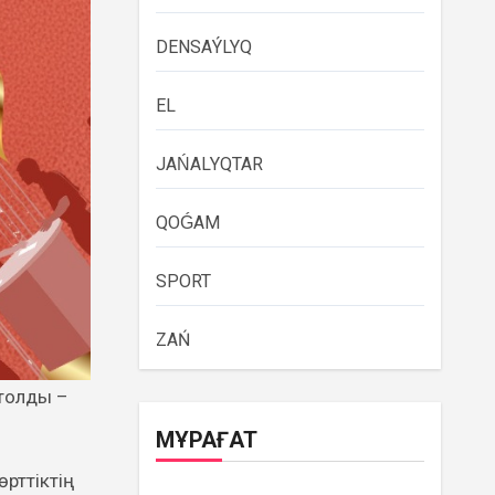
DENSAÝLYQ
EL
JAŃALYQTAR
QOǴAM
SPORT
ZAŃ
МҰРАҒАТ
өрттіктің