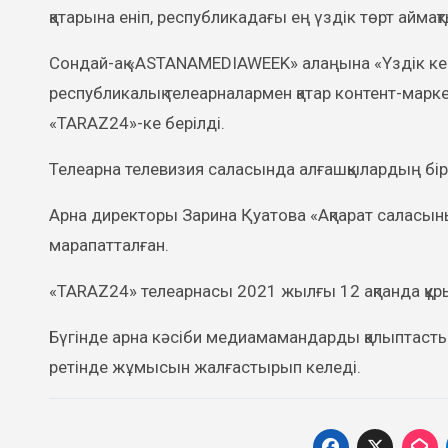
қатарына еніп, республикадағы ең үздік төрт аймақт
Сондай-ақ «ASTANAMEDIAWEEK» алаңына «Үздік ке
республикалық телеарналармен қатар контент-марк
«TARAZ24»-ке берілді.
Телеарна телевизия саласында алғашқылардың бірі
Арна директоры Зарина Қуатова «Ақпарат саласыны
марапатталған.
«TARAZ24» телеарнасы 2021 жылғы 12 ақпанда құрыл
Бүгінде арна кәсіби медиамамандарды қалыптаст
ретінде жұмысын жалғастырып келеді.