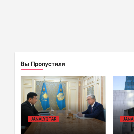
BASTY BET
BILİK
BAST
Вы Пропустили
JAŃALYQTAR
JAŃ
ПРЕЗИДЕНТ «БӘЙТЕРЕК»
ЖАМ