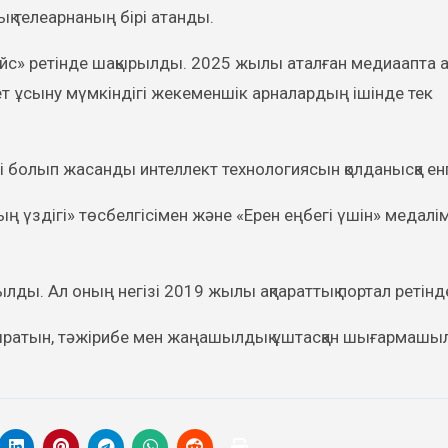
ық телеарнаның бірі атанды.
йс» ретінде шақырылды. 2025 жылы аталған медиаапта 
ет ұсыну мүмкіндігі жекеменшік арналардың ішінде тек
 болып жасанды интеллект технологиясын қолданысқа енг
ң үздігі» төсбелгісімен және «Ерен еңбегі үшін» медалі
ды. Ал оның негізі 2019 жылы ақпараттық портал ретінде
ыратын, тәжірибе мен жаңашылдық ұштасқан шығармашыл