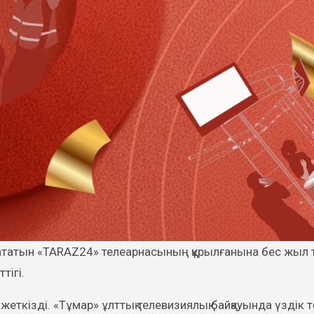
тігі.
л жеткізді. «Тұмар» ұлттық телевизиялық байқауында үздік т