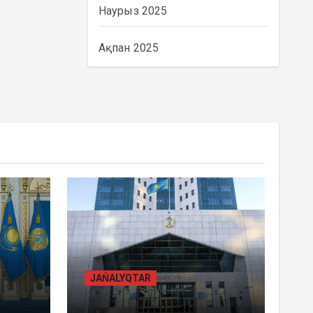
Наурыз 2025
Ақпан 2025
BASTY BET
BILİK
JAŃALYQTAR
ҚАЗАҚСТАНДА