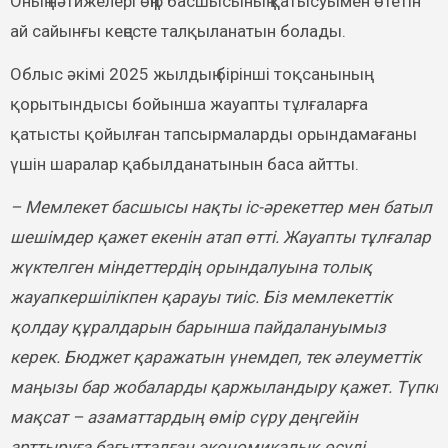
Оның нәтижелері өңір басшысының қатысуымен өтетін
ай сайынғы кеңесте талқыланатын болады.
Облыс әкімі 2025 жылдың бірінші тоқсанының
қорытындысы бойынша жауапты тұлғаларға
қатысты қойылған тапсырмаларды орындамағаны
үшін шаралар қабылданатынын баса айтты.
– Мемлекет басшысы нақты іс-әрекеттер мен батыл
шешімдер қажет екенін атап өтті. Жауапты тұлғалар
жүктелген міндеттердің орындалуына толық
жауапкершілікпен қарауы тиіс. Біз мемлекеттік
қолдау құралдарын барынша пайдалануымыз
керек. Бюджет қаражатын үнемдеп, тек әлеуметтік
маңызы бар жобаларды қаржыландыру қажет. Түпкі
мақсат – азаматтардың өмір сүру деңгейін
арттыруға бағытталған экономикалық өсуді