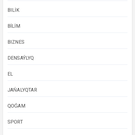
BILİK
BİLİM
BIZNES
DENSAÝLYQ
EL
JAŃALYQTAR
QOǴAM
SPORT