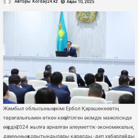
Авторы
Korday24.kz
Ақпан 10, 2025
Жамбыл облысының әкімі Ербол Қарашөкеевтің
төрағалығымен өткен кеңейтілген әкімдік мәжілісінде
өңірдің 2024 жылға арналған әлеуметтік-экономикалық
дамуының қорытындылары қаралды,-деп хабарлайды