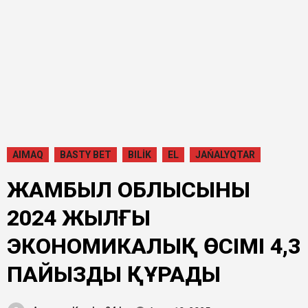
AIMAQ
BASTY BET
BILİK
EL
JAŃALYQTAR
ЖАМБЫЛ ОБЛЫСЫНЫҢ
2024 ЖЫЛҒЫ
ЭКОНОМИКАЛЫҚ ӨСІМІ 4,3
ПАЙЫЗДЫ ҚҰРАДЫ