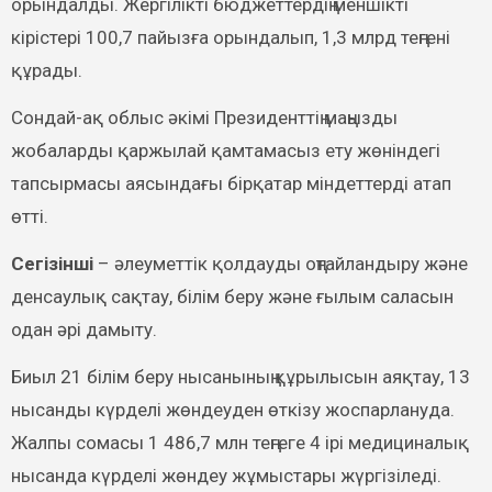
орындалды. Жергілікті бюджеттердің меншікті
кірістері 100,7 пайызға орындалып, 1,3 млрд теңгені
құрады.
Сондай-ақ облыс әкімі Президенттің маңызды
жобаларды қаржылай қамтамасыз ету жөніндегі
тапсырмасы аясындағы бірқатар міндеттерді атап
өтті.
Сегізінші
– әлеуметтік қолдауды оңтайландыру және
денсаулық сақтау, білім беру және ғылым саласын
одан әрі дамыту.
Биыл 21 білім беру нысанының құрылысын аяқтау, 13
нысанды күрделі жөндеуден өткізу жоспарлануда.
Жалпы сомасы 1 486,7 млн ​​теңгеге 4 ірі медициналық
нысанда күрделі жөндеу жұмыстары жүргізіледі.