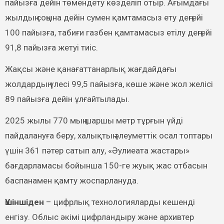
пайызға дейін төмендету көзделіп отыр. Ағымдағы
жылдың соңына дейін сумен қамтамасыз ету деңгейі
100 пайызға, табиғи газбен қамтамасыз етілу деңгейі
91,8 пайызға жетуі тиіс.
Жақсы және қанағаттанарлық жағдайдағы
жолдардың үлесі 99,5 пайызға, көше және жол желісі
89 пайызға дейін ұлғайтылады.
2025 жылы 770 мың шаршы метр тұрғын үйді
пайдалануға беру, халықтың әлеуметтік осал топтары
үшін 361 пәтер сатып алу, «Әулиеата жастары»
бағдарламасы бойынша 150-ге жуық жас отбасын
баспанамен қамту жоспарлануда.
Үшіншіден
– цифрлық технологияларды кешенді
енгізу. Облыс әкімі цифрландыру және архивтер