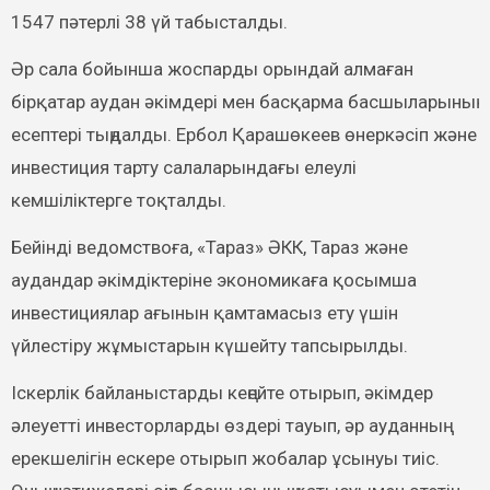
1547 пәтерлі 38 үй табысталды.
Әр сала бойынша жоспарды орындай алмаған
бірқатар аудан әкімдері мен басқарма басшыларының
есептері тыңдалды. Ербол Қарашөкеев өнеркәсіп және
инвестиция тарту салаларындағы елеулі
кемшіліктерге тоқталды.
Бейінді ведомствоға, «Тараз» ӘКК, Тараз және
аудандар әкімдіктеріне экономикаға қосымша
инвестициялар ағынын қамтамасыз ету үшін
үйлестіру жұмыстарын күшейту тапсырылды.
Іскерлік байланыстарды кеңейте отырып, әкімдер
әлеуетті инвесторларды өздері тауып, әр ауданның
ерекшелігін ескере отырып жобалар ұсынуы тиіс.