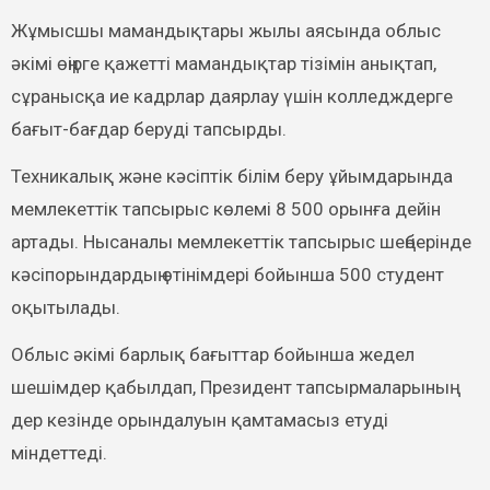
Жұмысшы мамандықтары жылы аясында облыс
әкімі өңірге қажетті мамандықтар тізімін анықтап,
сұранысқа ие кадрлар даярлау үшін колледждерге
бағыт-бағдар беруді тапсырды.
Техникалық және кәсіптік білім беру ұйымдарында
мемлекеттік тапсырыс көлемі 8 500 орынға дейін
артады. Нысаналы мемлекеттік тапсырыс шеңберінде
кәсіпорындардың өтінімдері бойынша 500 студент
оқытылады.
Облыс әкімі барлық бағыттар бойынша жедел
шешімдер қабылдап, Президент тапсырмаларының
дер кезінде орындалуын қамтамасыз етуді
міндеттеді.