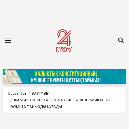
Мазмұнға
өту
Басты бет
BASTY BET
ЖАМБЫЛ ОБЛЫСЫНЫҢ 2024 ЖЫЛҒЫ ЭКОНОМИКАЛЫҚ
ӨСІМІ 4,3 ПАЙЫЗДЫ ҚҰРАДЫ