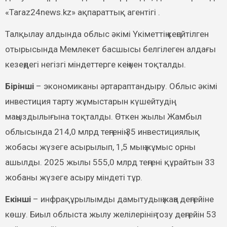
«Taraz24news.kz» ақпараттық агентігі .
Талқылау алдында облыс әкімі Үкіметтің кеңейтілген
отырысында Мемлекет басшысы белгілеген алдағы
кезеңдегі негізгі міндеттерге кеңінен тоқталды.
Бірінші
– экономиканы әртараптандыру. Облыс әкімі
инвестиция тарту жұмыстарын күшейтудің
маңыздылығына тоқталды. Өткен жылы Жамбыл
облысында 214,0 млрд теңгенің 35 инвестициялық
жобасы жүзеге асырылып, 1,5 мың жұмыс орны
ашылды. 2025 жылы 555,0 млрд теңгені құрайтын 33
жобаны жүзеге асыру міндеті тұр.
Екінші
– инфрақұрылымды дамытудың жаңа деңгейіне
көшу. Биыл облыста жылу желілерінің тозу деңгейін 53