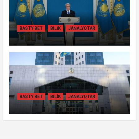
BASTY BET
BILİK
JAŃALYQTAR
ТОҚАЕВ БІРНЕШЕ ІРІ АВТОЖОЛ
ЖОБАСЫНЫҢ ҚҰРЫЛЫСЫН РЕСМИ
ТҮРДЕ БАСТАП БЕРДІ
BASTY BET
BILİK
JAŃALYQTAR
ҚАЗАҚСТАНДА
ГИДРОЭНЕРГЕТИКАНЫ ДАМЫТУДЫҢ
2035 ЖЫЛҒА ДЕЙІНГІ ЖОСПАРЫ
БЕКІТІЛДІ