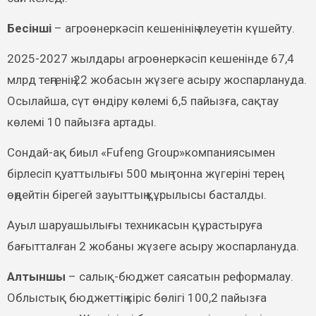
Бесінші
– агроөнеркәсіп кешенінің әлеуетін күшейту.
2025-2027 жылдары агроөнеркәсіп кешенінде 67,4
млрд теңгенің 22 жобасын жүзеге асыру жоспарлануда.
Осылайша, сүт өндіру көлемі 6,5 пайызға, сақтау
көлемі 10 пайызға артады.
Сондай-ақ биыл «Fufeng Group»компаниясымен
бірлесіп қуаттылығы 500 мың тонна жүгеріні терең
өңдейтін бірегей зауыттың құрылысы басталды.
Ауыл шаруашылығы техникасын құрастыруға
бағытталған 2 жобаны жүзеге асыру жоспарлануда.
Алтыншы
– салық-бюджет саясатын реформалау.
Облыстық бюджеттің кіріс бөлігі 100,2 пайызға