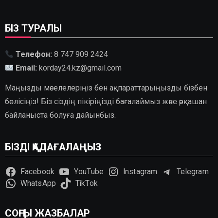
БІЗ ТУРАЛЫ
Телефон:
8 747 909 2424
Email:
korday24.kz@gmail.com
Маңызды мәселелеріңіз бен ақпараттарыңызды бізбен
бөлісіңіз! Біз сіздің пікіріңізді бағалаймыз және әрқашан
байланыста болуға дайынбыз.
БІЗДІ ҚАДАҒАЛАҢЫЗ
Facebook
YouTube
Instagram
Telegram
WhatsApp
TikTok
СОҢҒЫ ЖАЗБАЛАР