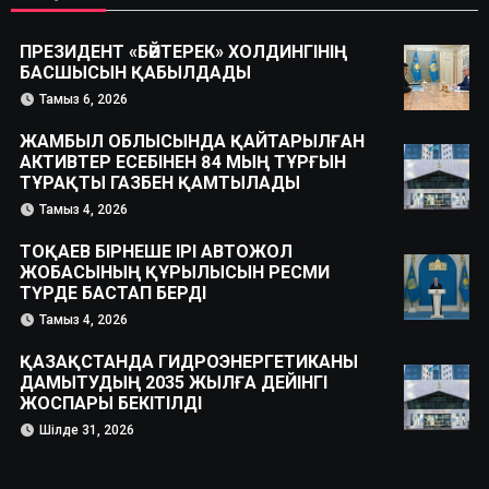
ПРЕЗИДЕНТ «БӘЙТЕРЕК» ХОЛДИНГІНІҢ
БАСШЫСЫН ҚАБЫЛДАДЫ
Тамыз 6, 2026
ЖАМБЫЛ ОБЛЫСЫНДА ҚАЙТАРЫЛҒАН
АКТИВТЕР ЕСЕБІНЕН 84 МЫҢ ТҰРҒЫН
ТҰРАҚТЫ ГАЗБЕН ҚАМТЫЛАДЫ
Тамыз 4, 2026
ТОҚАЕВ БІРНЕШЕ ІРІ АВТОЖОЛ
ЖОБАСЫНЫҢ ҚҰРЫЛЫСЫН РЕСМИ
ТҮРДЕ БАСТАП БЕРДІ
Тамыз 4, 2026
ҚАЗАҚСТАНДА ГИДРОЭНЕРГЕТИКАНЫ
ДАМЫТУДЫҢ 2035 ЖЫЛҒА ДЕЙІНГІ
ЖОСПАРЫ БЕКІТІЛДІ
Шілде 31, 2026