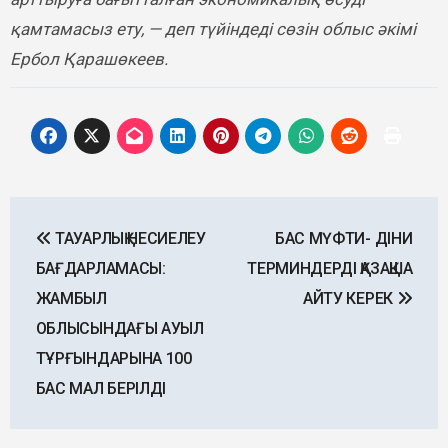
қамтамасыз ету, — деп түйіндеді сөзін облыс әкімі
Ербол Қарашөкеев.
Post
ТАУАРЛЫҚ НЕСИЕЛЕУ
БАС МҮФТИ- ДІНИ
navigation
БАҒДАРЛАМАСЫ:
ТЕРМИНДЕРДІ ҚАЗАҚША
ЖАМБЫЛ
АЙТУ КЕРЕК
ОБЛЫСЫНДАҒЫ АУЫЛ
ТҰРҒЫНДАРЫНА 100
БАС МАЛ БЕРІЛДІ