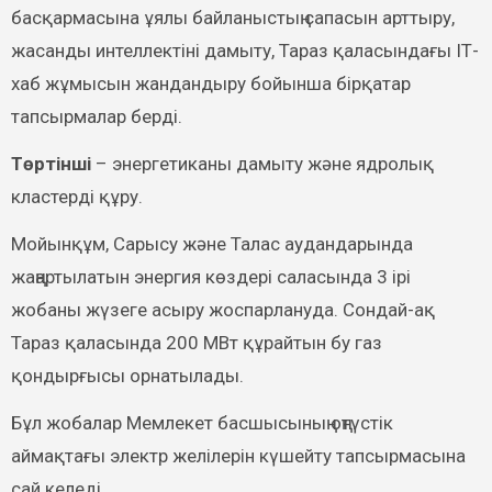
басқармасына ұялы байланыстың сапасын арттыру,
жасанды интеллектіні дамыту, Тараз қаласындағы ІТ-
хаб жұмысын жандандыру бойынша бірқатар
тапсырмалар берді.
Төртінші
– энергетиканы дамыту және ядролық
кластерді құру.
Мойынқұм, Сарысу және Талас аудандарында
жаңартылатын энергия көздері саласында 3 ірі
жобаны жүзеге асыру жоспарлануда. Сондай-ақ
Тараз қаласында 200 МВт құрайтын бу газ
қондырғысы орнатылады.
Бұл жобалар Мемлекет басшысының оңтүстік
аймақтағы электр желілерін күшейту тапсырмасына
сай келеді.