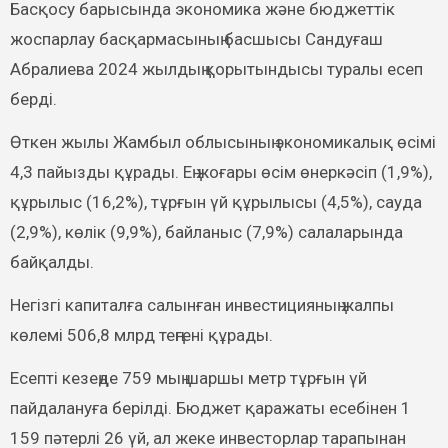
Басқосу барысында экономика және бюджеттік
жоспарлау басқармасының басшысы Сандуғаш
Абралиева 2024 жылдың қорытындысы туралы есеп
берді.
Өткен жылы Жамбыл облысының экономикалық өсімі
4,3 пайызды құрады. Ең жоғары өсім өнеркәсіп (1,9%),
құрылыс (16,2%), тұрғын үй құрылысы (4,5%), сауда
(2,9%), көлік (9,9%), байланыс (7,9%) салаларында
байқалды.
Негізгі капиталға салынған инвестицияның жалпы
көлемі 506,8 млрд теңгені құрады.
Есепті кезеңде 759 мың шаршы метр тұрғын үй
пайдалануға берілді. Бюджет қаражаты есебінен 1
159 пәтерлі 26 үй, ал жеке инвесторлар тарапынан