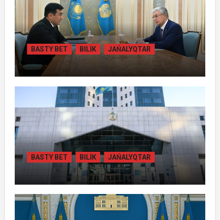
BASTY BET
BILİK
JAŃALYQTAR
ПРЕЗИДЕНТ «БӘЙТЕРЕК» ХОЛДИНГІНІҢ
БАСШЫСЫН ҚАБЫЛДАДЫ
BASTY BET
BILİK
JAŃALYQTAR
ЖАМБЫЛ ОБЛЫСЫНДА
ҚАЙТАРЫЛҒАН АКТИВТЕР ЕСЕБІНЕН
84 МЫҢ ТҰРҒЫН ТҰРАҚТЫ ГАЗБЕН
ҚАМТЫЛАДЫ