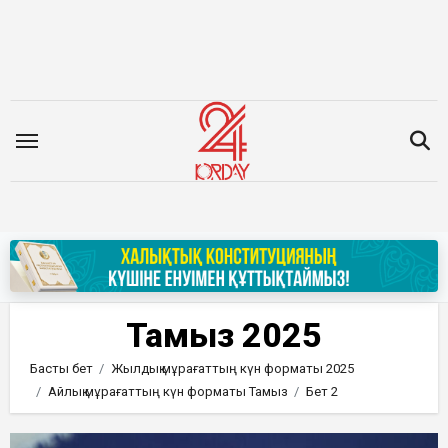
Мазмұнға
өту
Тамыз 2025
Басты бет
Жылдық мұрағаттың күн форматы 2025
Айлық мұрағаттың күн форматы Тамыз
Бет 2