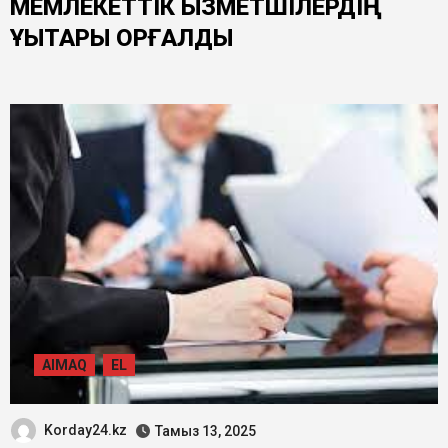
МЕМЛЕКЕТТІК ҚЫЗМЕТШІЛЕРДІҢ
ҚҰҚЫҚТАРЫ ҚОРҒАЛДЫ
AIMAQ
EL
Korday24.kz
Тамыз 13, 2025