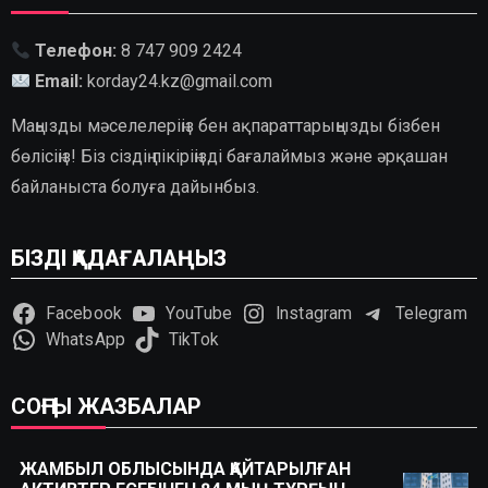
Телефон:
8 747 909 2424
Email:
korday24.kz@gmail.com
Маңызды мәселелеріңіз бен ақпараттарыңызды бізбен
бөлісіңіз! Біз сіздің пікіріңізді бағалаймыз және әрқашан
байланыста болуға дайынбыз.
БІЗДІ ҚАДАҒАЛАҢЫЗ
Facebook
YouTube
Instagram
Telegram
WhatsApp
TikTok
СОҢҒЫ ЖАЗБАЛАР
ЖАМБЫЛ ОБЛЫСЫНДА ҚАЙТАРЫЛҒАН