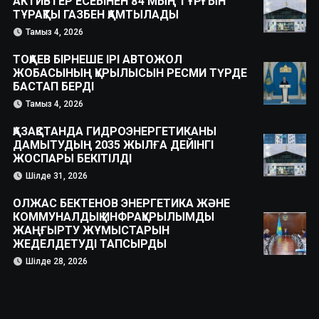
АКТИВТЕР ЕСЕБІНЕН 84 МЫҢ ТҰРҒЫН
ТҰРАҚТЫ ГАЗБЕН ҚАМТЫЛАДЫ
Тамыз 4, 2026
ТОҚАЕВ БІРНЕШЕ ІРІ АВТОЖОЛ
ЖОБАСЫНЫҢ ҚҰРЫЛЫСЫН РЕСМИ ТҮРДЕ
БАСТАП БЕРДІ
Тамыз 4, 2026
ҚАЗАҚСТАНДА ГИДРОЭНЕРГЕТИКАНЫ
ДАМЫТУДЫҢ 2035 ЖЫЛҒА ДЕЙІНГІ
ЖОСПАРЫ БЕКІТІЛДІ
Шілде 31, 2026
ОЛЖАС БЕКТЕНОВ ЭНЕРГЕТИКА ЖӘНЕ
КОММУНАЛДЫҚ ИНФРАҚҰРЫЛЫМДЫ
ЖАҢҒЫРТУ ЖҰМЫСТАРЫН
ЖЕДЕЛДЕТУДІ ТАПСЫРДЫ
Шілде 28, 2026