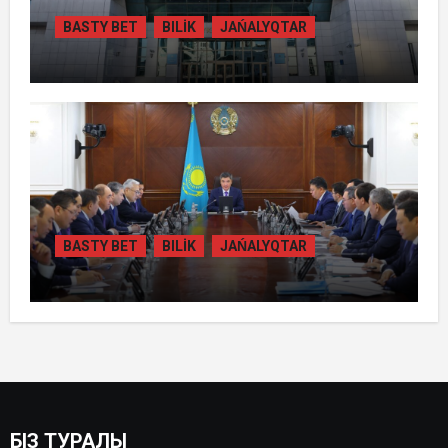
BASTY BET
BILİK
JAŃALYQTAR
ҚАЗАҚСТАНДА ГИДРОЭНЕРГЕТИКАНЫ
ДАМЫТУДЫҢ 2035 ЖЫЛҒА ДЕЙІНГІ
ЖОСПАРЫ БЕКІТІЛДІ
BASTY BET
BILİK
JAŃALYQTAR
ОЛЖАС БЕКТЕНОВ ЭНЕРГЕТИКА
ЖӘНЕ КОММУНАЛДЫҚ
ИНФРАҚҰРЫЛЫМДЫ ЖАҢҒЫРТУ
ЖҰМЫСТАРЫН ЖЕДЕЛДЕТУДІ
ТАПСЫРДЫ
БІЗ ТУРАЛЫ