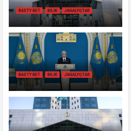
BASTY BET
BILİK
JAŃALYQTAR
ЖАМБЫЛ ОБЛЫСЫНДА ҚАЙТАРЫЛҒАН
АКТИВТЕР ЕСЕБІНЕН 84 МЫҢ ТҰРҒЫН
ТҰРАҚТЫ ГАЗБЕН ҚАМТЫЛАДЫ
BASTY BET
BILİK
JAŃALYQTAR
ТОҚАЕВ БІРНЕШЕ ІРІ АВТОЖОЛ
ЖОБАСЫНЫҢ ҚҰРЫЛЫСЫН РЕСМИ
ТҮРДЕ БАСТАП БЕРДІ