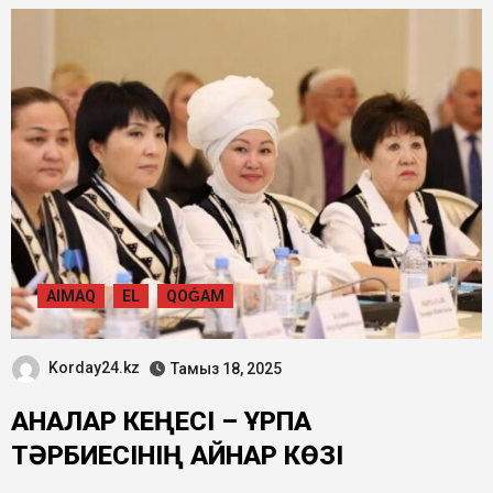
ЖОБАЛАРҒА ТАРТУДА
AIMAQ
EL
QOǴAM
Korday24.kz
Тамыз 18, 2025
АНАЛАР КЕҢЕСІ – ҰРПАҚ
ТӘРБИЕСІНІҢ ҚАЙНАР КӨЗІ