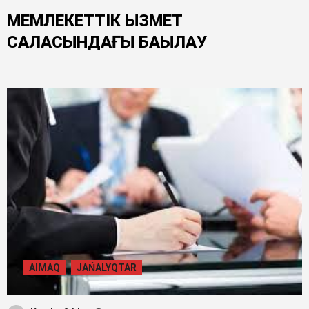
МЕМЛЕКЕТТІК ҚЫЗМЕТ
САЛАСЫНДАҒЫ БАҚЫЛАУ
AIMAQ
JAŃALYQTAR