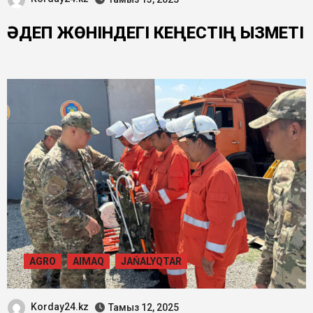
ӘДЕП ЖӨНІНДЕГІ КЕҢЕСТІҢ ҚЫЗМЕТІ
AGRO
AIMAQ
JAŃALYQTAR
Korday24.kz
Тамыз 12, 2025