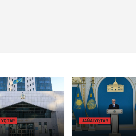
Y BET
BILİK
BASTY BET
BILİK
ALYQTAR
JAŃALYQTAR
БЫЛ ОБЛЫСЫНДА
ТОҚАЕВ БІРНЕШЕ ІРІ