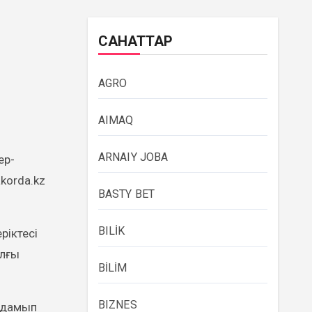
САНАТТАР
AGRO
AIMAQ
ARNAIY JOBA
korda.kz
BASTY BET
BILİK
ріктесі
ылғы
BİLİM
BIZNES
 дамып