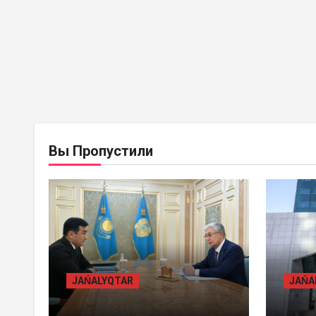
BASTY BET
BILİK
BAST
Вы Пропустили
JAŃALYQTAR
JAŃ
ПРЕЗИДЕНТ «БӘЙТЕРЕК»
ЖАМ