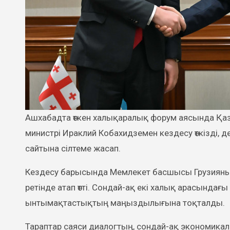
Ашхабадта өткен халықаралық форум аясында Қазақстан Президенті Қасым-Жомарт Тоқаев Грузия Премьер-
министрі Ираклий Кобахидземен кездесу өткізді, д
сайтына сілтеме жасап.
Кездесу барысында Мемлекет басшысы Грузияны Қ
ретінде атап өтті. Сондай-ақ екі халық арасында
ынтымақтастықтың маңыздылығына тоқталды.
Тараптар саяси диалогтың, сондай-ақ экономик