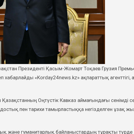
еп хабарлайды «Korday24news.kz» ақпараттық агенттігі, a
азақстанның Оңтүстік Кавказ аймағындағы сенімді се
ғы достық пен тарихи тамырластыққа негізделген ұзақ ж
алық және гуманитарлық байланыстардың тұрақты түрде