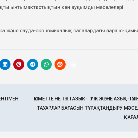
жақты ынтымақтастықтың кең ауқымды мәселелері
ика және сауда-экономикалық салалардағы өзара іс-қим
ЕНТІМЕН
ҮКІМЕТТЕ НЕГІЗГІ АЗЫҚ-ТҮЛІК ЖӘНЕ АЗЫҚ-ТҮЛ
ТАУАРЛАР БАҒАСЫН ТҰРАҚТАНДЫРУ МӘСЕ
ҚАРА