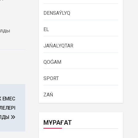
DENSAÝLYQ
EL
ылды
JAŃALYQTAR
QOǴAM
SPORT
ZAŃ
ІК ЕМЕС
ЛЕЛЕРІ
ЛДЫ
МҰРАҒАТ