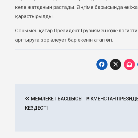
келе жатқанын растады. Әңгіме барысында екі
қарастырылды.
Сонымен қатар Президент Грузиямен көлік-логист
арттыруға зор әлеует бар екенін атап өтті.
Post
МЕМЛЕКЕТ БАСШЫСЫ ТҮРІКМЕНСТАН ПРЕЗИД
navigation
КЕЗДЕСТІ