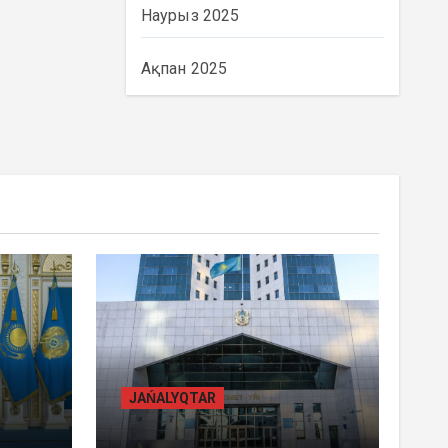
Наурыз 2025
Ақпан 2025
BASTY BET
BILİK
JAŃALYQTAR
ҚАЗАҚСТАНДА