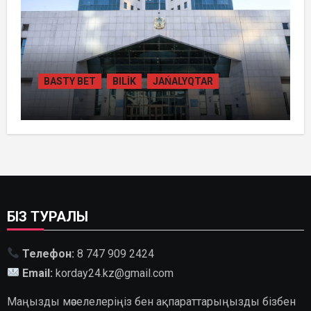
BASTY BET
BILİK
JAŃALYQTAR
ҚАЗАҚСТАНДА
ГИДРОЭНЕРГЕТИКАНЫ ДАМЫТУДЫҢ
2035 ЖЫЛҒА ДЕЙІНГІ ЖОСПАРЫ
БЕКІТІЛДІ
БІЗ ТУРАЛЫ
Телефон:
8 747 909 2424
Email:
korday24.kz@gmail.com
Маңызды мәселелеріңіз бен ақпараттарыңызды бізбен