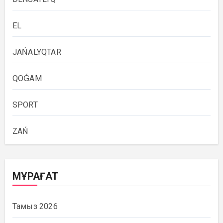
EL
JAŃALYQTAR
QOǴAM
SPORT
ZAŃ
МҰРАҒАТ
Тамыз 2026