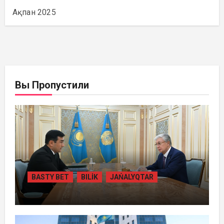
Ақпан 2025
Вы Пропустили
BASTY BET
BILİK
JAŃALYQTAR
ПРЕЗИДЕНТ «БӘЙТЕРЕК» ХОЛДИНГІНІҢ
БАСШЫСЫН ҚАБЫЛДАДЫ