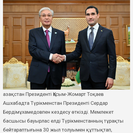
Ашхабадта Түрікменстан Президенті Сердар
Бердімұхамедовпен кездесу өткізді. Мемлекет
басшысы бауырлас елді Түрікменстанның тұрақты
бейтараптығына 30 жыл толуымен құттықтап,