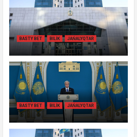
BASTY BET
BILİK
JAŃALYQTAR
ЖАМБЫЛ ОБЛЫСЫНДА
ҚАЙТАРЫЛҒАН АКТИВТЕР ЕСЕБІНЕН
84 МЫҢ ТҰРҒЫН ТҰРАҚТЫ ГАЗБЕН
ҚАМТЫЛАДЫ
BASTY BET
BILİK
JAŃALYQTAR
ТОҚАЕВ БІРНЕШЕ ІРІ АВТОЖОЛ
ЖОБАСЫНЫҢ ҚҰРЫЛЫСЫН РЕСМИ
ТҮРДЕ БАСТАП БЕРДІ