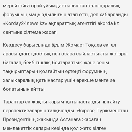
мерейтойға орай ұйымдастырылған халықаралық
форумның маңыздылығын атап өтті, деп хабарлайды
«Korday24news.kz» ақпараттық агенттігі akorda.kz
сайтына сілтеме жасап.
Кездесу барысында Қасым-Жомарт Тоқаев екі ел
арасындағы достық пен өзара сыйластықты жоғары
бағалап, бейбітшілік, бейтараптық және сенім
тақырыптарын қозғайтын ертеңгі форумның
халықаралық қатынастар үшін ерекше мәнге ие
болатынын айтты.
Тараптар екіжақты қарым-қатынастарды нығайту
перспективаларын талқылады. Әсіресе, Түрікменстан
Президентінің жақында Астанаға жасаған
мемлекеттік сапары кезінде қол жеткізілген