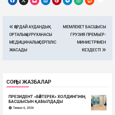
Post
ҚОРДАЙ АУДАНДЫҚ
МЕМЛЕКЕТ БАСШЫСЫ
navigation
ОРТАЛЫҚ АУРУХАНАСЫ
ГРУЗИЯ ПРЕМЬЕР-
МЕДИЦИНАЛЫҚ СЕРПІЛІС
МИНИСТРІМЕН
ЖАСАДЫ
КЕЗДЕСТІ
СОҢҒЫ ЖАЗБАЛАР
ПРЕЗИДЕНТ «БӘЙТЕРЕК» ХОЛДИНГІНІҢ
БАСШЫСЫН ҚАБЫЛДАДЫ
Тамыз 6, 2026