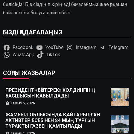
бөлісіңіз! Біз сіздің пікіріңізді бағалаймыз және әрқашан
байланыста болуға дайынбыз.
БІЗДІ ҚАДАҒАЛАҢЫЗ
Facebook
YouTube
Instagram
Telegram
WhatsApp
TikTok
СОҢҒЫ ЖАЗБАЛАР
ПРЕЗИДЕНТ «БӘЙТЕРЕК» ХОЛДИНГІНІҢ
БАСШЫСЫН ҚАБЫЛДАДЫ
Тамыз 6, 2026
ЖАМБЫЛ ОБЛЫСЫНДА ҚАЙТАРЫЛҒАН
АКТИВТЕР ЕСЕБІНЕН 84 МЫҢ ТҰРҒЫН
ТҰРАҚТЫ ГАЗБЕН ҚАМТЫЛАДЫ
Тамыз 4, 2026