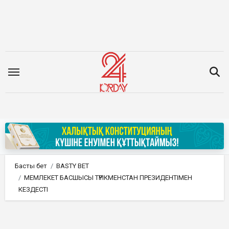
Мазмұнға
өту
Басты бет
BASTY BET
МЕМЛЕКЕТ БАСШЫСЫ ТҮРІКМЕНСТАН ПРЕЗИДЕНТІМЕН
КЕЗДЕСТІ