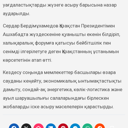
уағдаластықтарды жүзеге асыру барысына назар
аударылды.
Сердар Бердімұхамедов Қазақстан Президентімен
Ашхабадта жүздескеніне қуанышты екенін білдіріп,
халықаралық форумға қатысуы бейбітшілік пен
сенімді ілгерілетуге деген Қазақстанның ұстанымын
көрсететінін атап өтті.
Кездесу соңында мемлекеттер басшылары өзара
сауданы кеңейту, экономикалық ынтымақтастықты
дамыту, сондай-ақ энергетика, көлік-логистика және
ауыл шаруашылығы салаларындағы бірлескен
жобаларды іске асыру мәселелерін қарастырды.